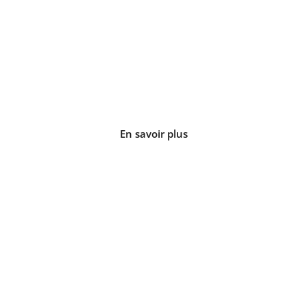
LE BRUXELLES
Appartement de 35 m2
En savoir plus