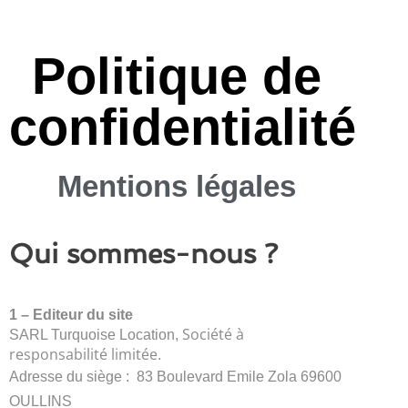
Politique de
confidentialité
Mentions légales
Qui sommes-nous ?
1 – Editeur du site
Société à
SARL Turquoise Location,
responsabilité limitée
.
Adresse du siège : 83 Boulevard Emile Zola 69600
OULLINS