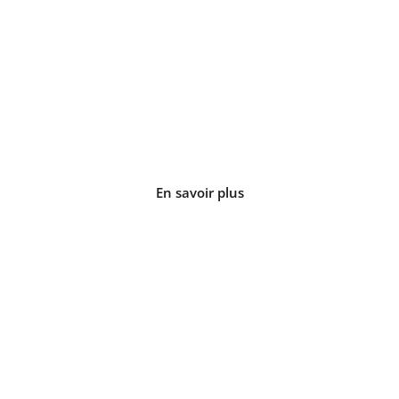
LE CHICAGO
Appartement de 22 m2
En savoir plus