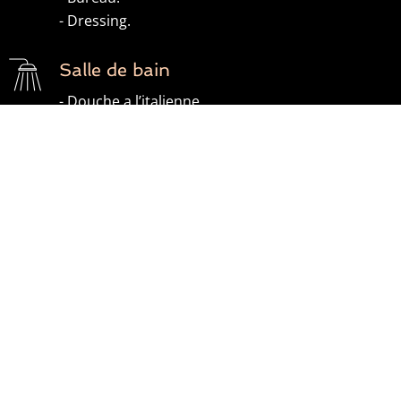
- Dressing.
Salle de bain
- Douche a l’italienne.
- Machine à laver
Service multimédia
- Internet avec Fibre Optique,
Batîment
- Résidence de type ancien.