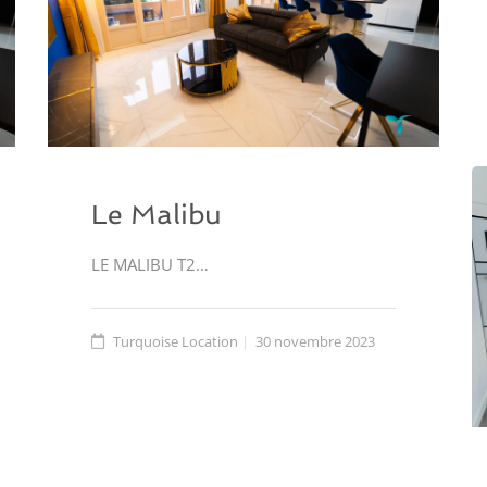
Le Malibu
LE MALIBU T2…
Turquoise Location
30 novembre 2023