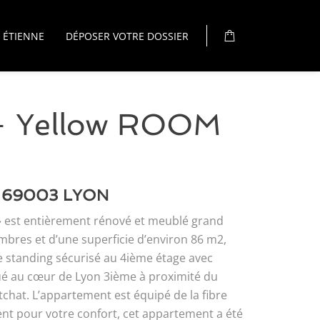
 ÉTIENNE
DÉPOSER VOTRE DOSSIER
 – Yellow ROOM
at 69003 LYON
» est entièrement rénové et meublé grand
bres et d’une superficie d’environ 86 m2,
 standing sécurisé au 4ième étage avec
ué au cœur de Lyon 3ième à proximité du
tchat. L’appartement est équipé de la fibre
nt pour votre confort, cet appartement a été