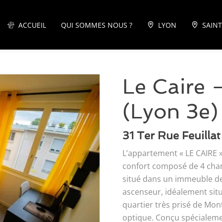
ACCUEIL
QUI SOMMES NOUS ?
LYON
SAINT
Le Caire
(Lyon 3e)
31 Ter Rue Feuill
L’appartement « LE CAIRE 
confort composé de 4 cham
situé dans un immeuble de
ascenseur, idéalement sit
quartier très prisé de Mon
optique. Conçu spécialeme