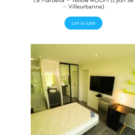
Le Marbella – Yellow ROOM (Lyon 3e
– Villeurbanne)
Lire la suite