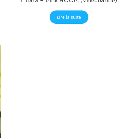
L’Ibiza – Pink ROOM (Villeubanne)
Lire la suite