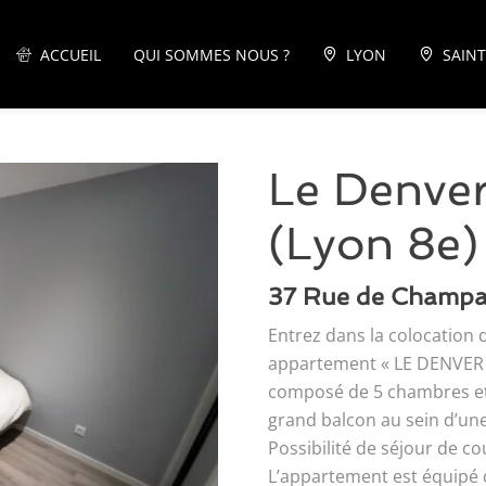
ACCUEIL
QUI SOMMES NOUS ?
LYON
SAINT
Le Denve
(Lyon 8e)
37 Rue de Champ
Entrez dans la colocation 
appartement « LE DENVER 
composé de 5 chambres et 3
grand balcon au sein d’un
Possibilité de séjour de c
L’appartement est équipé 