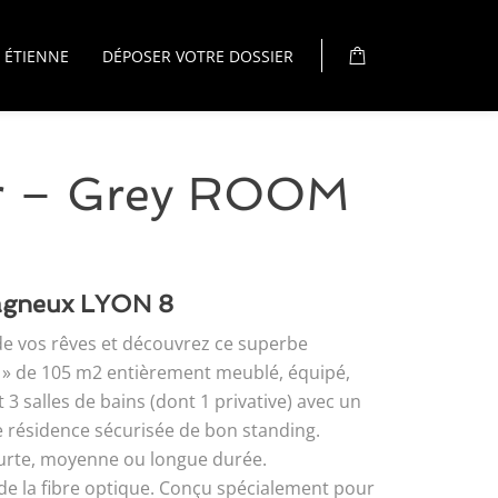
 ÉTIENNE
DÉPOSER VOTRE DOSSIER
r – Grey ROOM
agneux LYON 8
de vos rêves et découvrez ce superbe
» de 105 m2 entièrement meublé, équipé,
 salles de bains (dont 1 privative) avec un
e résidence sécurisée de bon standing.
ourte, moyenne ou longue durée.
de la fibre optique. Conçu spécialement pour