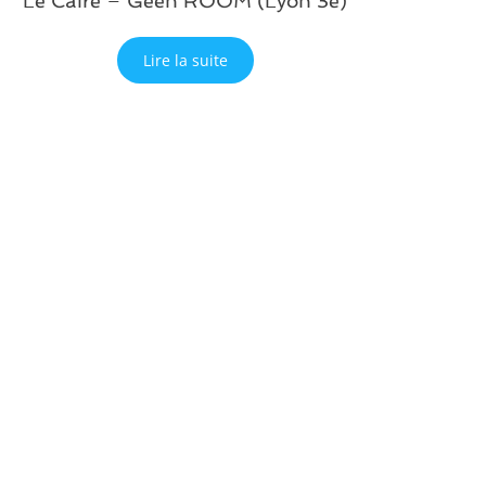
Le Caire – Geen ROOM (Lyon 3e)
Lire la suite