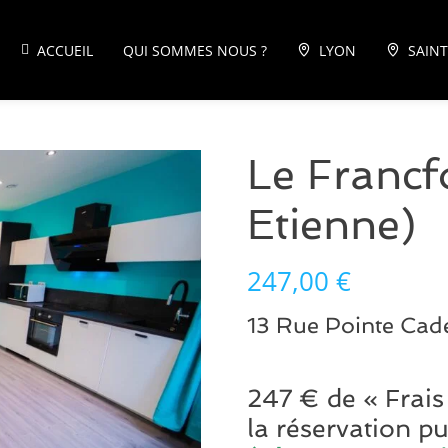
ACCUEIL
QUI SOMMES NOUS ?
LYON
SAINT
Le Francf
Etienne)
247,00
€
13 Rue Pointe Ca
247 € de « Frais
la réservation p