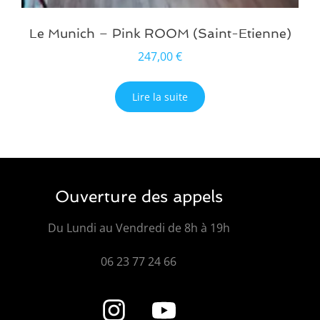
Le Munich – Pink ROOM (Saint-Etienne)
247,00
€
Lire la suite
Ouverture des appels
Du Lundi au Vendredi de 8h à 19h
06 23 77 24 66